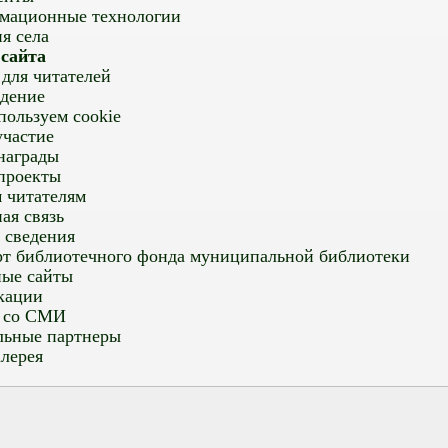
мационные технологии
я села
 сайта
для читателей
дение
ользуем cookie
частие
награды
проекты
 читателям
ая связь
 сведения
т библиотечного фонда муниципальной библиотеки
ные сайты
кации
а со СМИ
льные партнеры
лерея