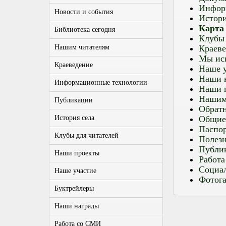
Инфор
Новости и события
Истори
Карта
Библиотека сегодня
Клубы 
Нашим читателям
Краеве
Мы исп
Краеведение
Наше у
Наши 
Информационные технологии
Наши 
Нашим
Публикации
Обратн
История села
Общие
Паспор
Клубы для читателей
Полез
Публи
Наши проекты
Работ
Социа
Наше участие
Фотога
Буктрейлеры
Наши награды
Работа со СМИ